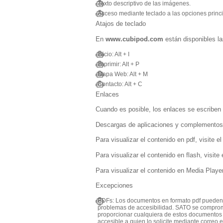
Texto descriptivo de las imágenes.
Acceso mediante teclado a las opciones princi
Atajos de teclado
En
www.cubipod.com
están disponibles la
Inicio: Alt + I
Imprimir: Alt + P
Mapa Web: Alt + M
Contacto: Alt + C
Enlaces
Cuando es posible, los enlaces se escriben
Descargas de aplicaciones y complementos
Para visualizar el contenido en pdf, visite el
Para visualizar el contenido en flash, visite
Para visualizar el contenido en Media Player
Excepciones
PDFs: Los documentos en formato pdf pueden
problemas de accesibilidad. SATO se compro
proporcionar cualquiera de estos documentos
accesible a quien lo solicite mediante correo 