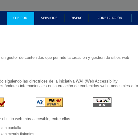
CUBIPOD
SERVICIOS
DISEÑO
CONSTRUCCIÓN
CARACTERÍSTICAS
QUIENES SOMOS
¿QUÉ ES CUBIPOD?
ASIS
DISEÑO DE DIQUES EN TALUD
ENCOFRADOS
DIQ
ENSAYOS DE LABORA
Robustez estructural
P
REBASE
ACOPIO
Estabilidad hidráulica
As
Robustez estructur
CON
Remonte y rebase
Pl
Estabilidad hidrául
TRANSPORTE
Porosidad manto
C
Colocación realista
e un gestor de contenidos que permite la creación y gestión de sitios web
Facilidad constructiva
CON
Economía
RECONOCIMIENTOS
Sostenibilidad
DIQ
 siguiendo las directrices de la iniciativa WAI (Web Accessibility
estándares internacionales en la creación de contenidos webs accesibles a to
l sitio web más accesible, entre ellas:
 en pantalla.
izan menús flotantes.