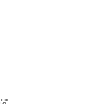
cio de
48 43
le