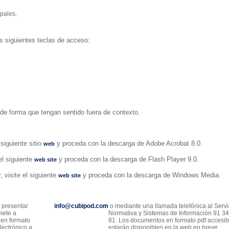
pales.
s siguientes teclas de acceso:
 de forma que tengan sentido fuera de contexto.
 siguiente sitio
y proceda con la descarga de Adobe Acrobat 8.0.
web
 el siguiente
y proceda con la descarga de Flash Player 9.0.
web site
, visite el siguiente
y proceda con la descarga de Windows Media.
web site
 presentar
info@cubipod.com
o mediante una llamada telefónica al Servi
mete a
Normativa y Sistemas de Información 91 3
 en formato
81. Los documentos en formato pdf accesib
electrónico a
estarán disponibles en la web en breve.