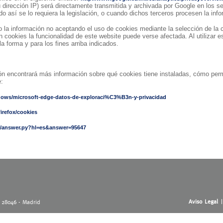
 dirección IP) será directamente transmitida y archivada por Google en los 
do así se lo requiera la legislación, o cuando dichos terceros procesen la in
o la información no aceptando el uso de cookies mediante la selección de la 
 cookies la funcionalidad de este website puede verse afectada. Al utilizar e
 forma y para los fines arriba indicados.
ón encontrará más información sobre qué cookies tiene instaladas, cómo permit
e:
ndows/microsoft-edge-datos-de-exploraci%C3%B3n-y-privacidad
firefox/cookies
n/answer.py?hl=es&answer=95647
Aviso Legal
- 28046 - Madrid