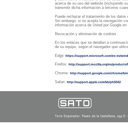
acerca de su uso del website (incluyendo su
transmitir dicha información a terceros cuan
Puede rechazar el tratamiento de los datos 
Sin embargo, si no acepta la navegación con
información acerca de Usted por Google en la
Revocación y eliminación de cookies
En los enlaces que se detallan a continuaci
de su equipo, según el navegador que utilic
Edge:
https://support.microsoft.com/es-es/wi
Firefox:
http://support.mozilla.org/es/products/
Chrome:
http://support.google.com/chrome/bi
Safari:
http://support.apple.com/kb/ph5042
Torre Emperador. Paseo de la Castellana, 259 D 