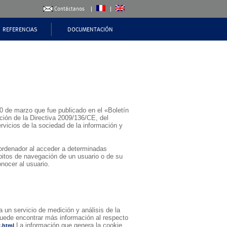
Contáctanos
REFERENCIAS
DOCUMENTACIÓN
TENCIA TÉCNICA
CONTRADIQUE SUR MUEL
PUBLICACIONES
CALCULADORA DE CUBIPODS
FABRICACIÓN
UE DE SAN ANDRÉS - PUERTO DE MÁLAGA
LAS PALMAS
TORIO
re-Diseño
MANUALES
FUERZAS SOBRE EL ESPALDÓN
MANIPULACIÓN
istencia a ensayos
al
TRADIQUE DE LANGOSTEIRA I
CONTRADIQUE DE LANGO
anificación obra
ica
COLOCACIÓN
onstrucción
 3D
TRADIQUE DE LA DÁRSENA DE LA ESFINGE
DIQUE OESTE - EXPANS
0 de marzo que fue publicado en el «Boletín
ción de la Directiva 2009/136/CE, del
rvicios de la sociedad de la información y
UE MARINA BAHÍA DE ARGEL
 ordenador al acceder a determinadas
bitos de navegación de un usuario o de su
nocer al usuario.
a un servicio de medición y análisis de la
 puede encontrar más información al respecto
La información que genera la cookie
w.html