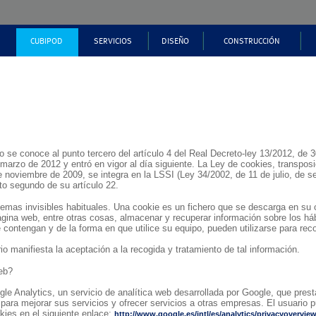
CUBIPOD
SERVICIOS
DISEÑO
CONSTRUCCIÓN
CARACTERÍSTICAS
QUIENES SOMOS
¿QUÉ ES CUBIPOD?
ASIS
DISEÑO DE DIQUES EN TALUD
ENCOFRADOS
DIQ
ENSAYOS DE LABORA
Robustez estructural
P
REBASE
ACOPIO
Estabilidad hidráulica
As
Robustez estructur
CON
Remonte y rebase
Pl
Estabilidad hidrául
TRANSPORTE
Porosidad manto
C
Colocación realista
Facilidad constructiva
CON
Economía
e conoce al punto tercero del artículo 4 del Real Decreto-ley 13/2012, de 3
RECONOCIMIENTOS
marzo de 2012 y entró en vigor al día siguiente. La Ley de cookies, transposi
Sostenibilidad
noviembre de 2009, se integra en la LSSI (Ley 34/2002, de 11 de julio, de se
DIQ
to segundo de su artículo 22.
temas invisibles habituales. Una cookie es un fichero que se descarga en su
gina web, entre otras cosas, almacenar y recuperar información sobre los há
contengan y de la forma en que utilice su equipo, pueden utilizarse para reco
io manifiesta la aceptación a la recogida y tratamiento de tal información.
web?
le Analytics, un servicio de analítica web desarrollada por Google, que prest
 para mejorar sus servicios y ofrecer servicios a otras empresas. El usuario
kies en el siguiente enlace:
http://www.google.es/intl/es/analytics/privacyovervie