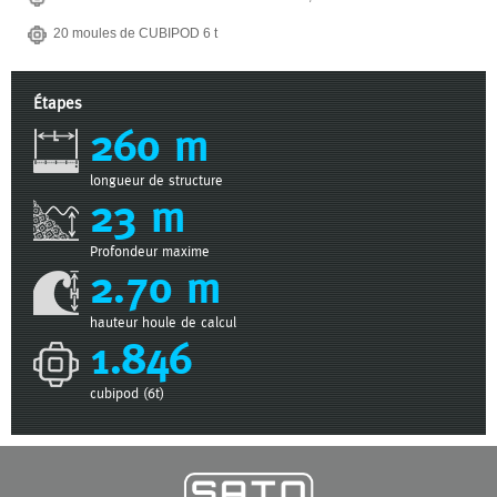
20 moules de CUBIPOD 6 t
Étapes
260 m
longueur de structure
23 m
Profondeur maxime
2.70 m
hauteur houle de calcul
1.846
cubipod (6t)