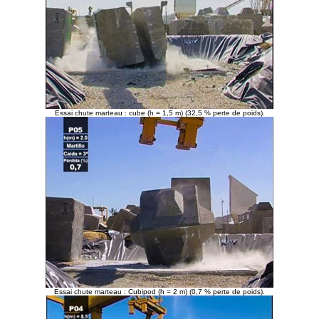
Essai chute marteau : cube (h = 1,5 m) (32,5 % perte de poids).
Essai chute marteau : Cubipod (h = 2 m) (0,7 % perte de poids).